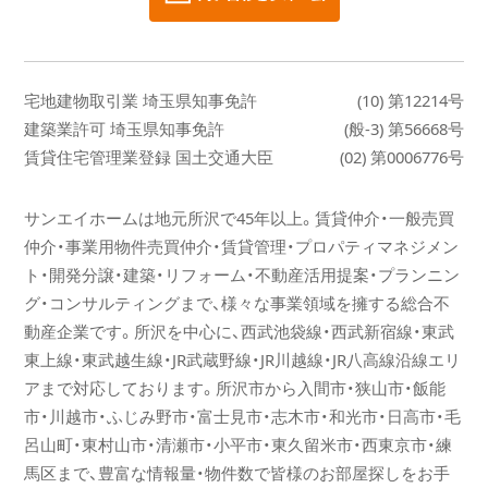
宅地建物取引業 埼玉県知事免許
(10) 第12214号
建築業許可 埼玉県知事免許
(般-3) 第56668号
賃貸住宅管理業登録 国土交通大臣
(02) 第0006776号
サンエイホームは地元所沢で45年以上。賃貸仲介・一般売買
仲介・事業用物件売買仲介・賃貸管理・プロパティマネジメン
ト・開発分譲・建築・リフォーム・不動産活用提案・プランニン
グ・コンサルティングまで、様々な事業領域を擁する総合不
動産企業です。所沢を中心に、西武池袋線・西武新宿線・東武
東上線・東武越生線・JR武蔵野線・JR川越線・JR八高線沿線エリ
アまで対応しております。所沢市から入間市・狭山市・飯能
市・川越市・ふじみ野市・富士見市・志木市・和光市・日高市・毛
呂山町・東村山市・清瀬市・小平市・東久留米市・西東京市・練
馬区まで、豊富な情報量・物件数で皆様のお部屋探しをお手