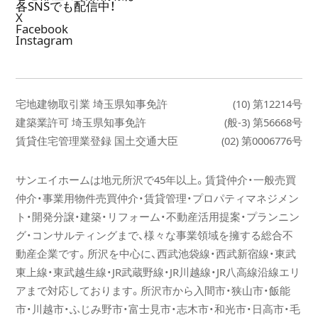
各SNSでも配信中！
お部屋さがし・住まいさがしのお問い合わせ
X
Facebook
https://tokobeya.com/
当サイト「とこ部屋」（
）なら
Instagram
びに「SUUMO」「HOME'S」「カナリー」といったサイトから
のお問い合わせについては、順次メールにてご連絡いたし
ます。
宅地建物取引業 埼玉県知事免許
(10) 第12214号
当日は大変ご不便ご迷惑をおかけいたしますが、何卒ご了
建築業許可 埼玉県知事免許
(般-3) 第56668号
承くださいますようお願い申し上げます。
賃貸住宅管理業登録 国土交通大臣
(02) 第0006776号
2026-4-13
サンエイホームは地元所沢で45年以上。賃貸仲介・一般売買
ゴールデンウィーク休業について（5/3～5/6）
仲介・事業用物件売買仲介・賃貸管理・プロパティマネジメン
平素より、格別のご高配を賜り、厚く御礼申し上げます。
ト・開発分譲・建築・リフォーム・不動産活用提案・プランニン
誠に勝手ながら、ゴールデンウィーク休業につきましては
グ・コンサルティングまで、様々な事業領域を擁する総合不
下記の通りとなります。
動産企業です。所沢を中心に、西武池袋線・西武新宿線・東武
【全社ＧＷ休業日】 5月3日（日）～6日（水） 4日間
東上線・東武越生線・JR武蔵野線・JR川越線・JR八高線沿線エリ
※営業部・管理部・経営企画室ともに
アまで対応しております。所沢市から入間市・狭山市・飯能
全休となります。
市・川越市・ふじみ野市・富士見市・志木市・和光市・日高市・毛