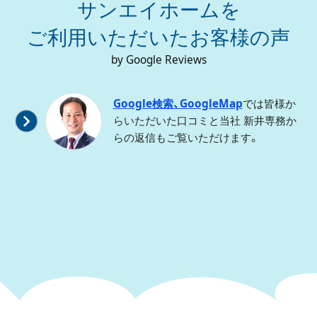
サンエイホームを
力で業務をより良くし、
対応力で信頼をつなげることを大切にしています。 ​
ご利用いただいたお客様の声
賃貸営業課での取り組みは、
by Google Reviews
その価値観を 日々の業務の中で実践するものでもありま
す。
今後もサンエイホームは、人と街をつなぎ、人びとによろこ
Google検索、GoogleMap
では皆様か
びを届ける企業として、
らいただいた口コミと
当社 新井専務か
各部門の知見を活かしながら、地域の皆さまに信頼される
らの返信もご覧いただけます。
サービスづくりに努めてまいります。 ​
受賞インタビュー：
https://biz.canary-
app.jp/cloud/award/interview/EnNMdt7-
導入事例インタビュー：
https://biz.canary-
app.jp/interview/cms/HYZHSfvN