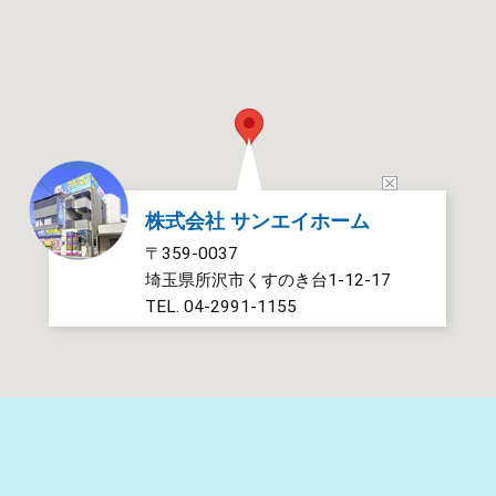
対応状況の可視化、LINEを活用した円滑なコミュニケーシ
ョン、
分析ダッシュボードによる対応スピードの把握などを通じ
て、
追客業務の質と効率を高めてまいりました。 ​
今回の受賞は、賃貸営業課のスタッフが日々お客様と真摯
に向き合い、
より早く、より正確に、安心できる情報をお届けするために
株式会社 サンエイホーム
重ねてきた
〒359-0037
改善の成果を評価いただいたものです。 ​
埼玉県所沢市くすのき台1-12-17
当社は「ともに、笑顔はためく街へ。」をコミュニケーショ
TEL. 04-2991-1155
ンワードに掲げ、
地域に暮らす皆さまの毎日に、より多くの笑顔と
よろこびをお届けすることを目指しています。 ​
お部屋さがしは、お客様にとって暮らしの起点となる大切
な選択です。
だからこそ当社では、専門力でお客様の不安に応え、 先進