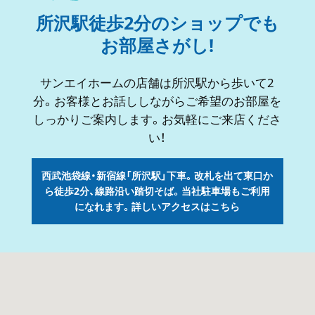
お電話ください。 24時間365日受付を行っておりますが、
所沢駅徒歩2分のショップでも
修理手配等に通常よりお時間を頂戴する可能性がございま
お部屋さがし!
す。 以上、皆様にはご不便をお掛けしますが、何卒ご了承
くださいますようお願いいたします。
サンエイホームの店舗は所沢駅から歩いて2
分。お客様とお話ししながらご希望のお部屋を
2026-7-1
カナリークラウドアワード2026「クイックスタート賞」受
しっかりご案内します。お気軽にご来店くださ
賞のお知らせ
い！
株式会社サンエイホームは、顧客管理システム「カナリーク
ラウド」を活用した
西武池袋線・新宿線「所沢駅」下車。改札を出て東口か
顧客対応および業務改善の取り組みにおいて、
ら徒歩2分、線路沿い踏切そば。
当社駐車場もご利用
になれます。詳しいアクセスはこちら
カナリークラウドアワード2026「クイックスタート賞」を
受賞いたしました。 ​
当社では主に賃貸営業課においてカナリークラウドを活用
し、
お部屋さがしをされるお客様への対応品質向上に取り組ん
でいます。