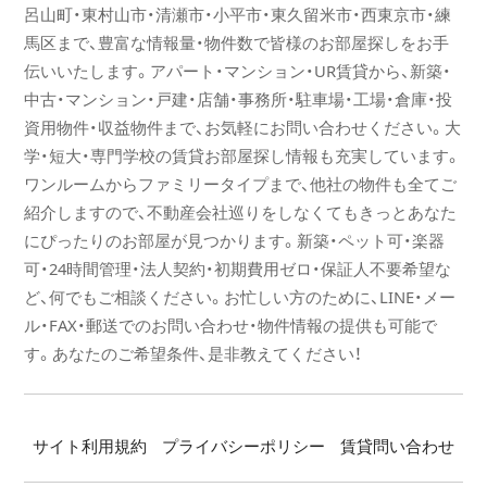
呂山町・東村山市・清瀬市・小平市・東久留米市・西東京市・練
お問い合わせ等につきましては、休業期間中も下記の通り
馬区まで、豊富な情報量・物件数で皆様のお部屋探しをお手
対応しておりますので、
伝いいたします。アパート・マンション・UR賃貸から、新築・
ご確認いただければ幸いです。
中古・マンション・戸建・店舗・事務所・駐車場・工場・倉庫・投
1．お部屋さがし・住まいさがしのお問い合わせ
資用物件・収益物件まで、お気軽にお問い合わせください。大
弊社お部屋さがしサイト「とこ部屋」（
学・短大・専門学校の賃貸お部屋探し情報も充実しています。
https://tokobeya.com
）ならびに
ワンルームからファミリータイプまで、他社の物件も全てご
「SUUMO」「HOME'S」といったポータルサイトからのお問
紹介しますので、不動産会社巡りをしなくてもきっとあなた
い合わせは、
にぴったりのお部屋が見つかります。新築・ペット可・楽器
休業期間中についても順次メールにてご連絡いたします。
可・24時間管理・法人契約・初期費用ゼロ・保証人不要希望な
なお、メール対応時間は10：00～24：00となります。
ど、何でもご相談ください。お忙しい方のために、LINE・メー
誠に恐れ入りますが、休業期間中の4日間は
ル・FAX・郵送でのお問い合わせ・物件情報の提供も可能で
電話でのご連絡は承っておりませんので、あらかじめご了
す。あなたのご希望条件、是非教えてください！
承ください。
2．弊社管理物件にご入居の皆さまのお問い合わせ
サンエイホーム緊急サポートセンター「04-2993-1181」へ
サイト利用規約
プライバシーポリシー
賃貸問い合わせ
お電話ください。 24時間365日受付を行っておりますが、
修理手配等に通常よりお時間を頂戴する可能性がございま