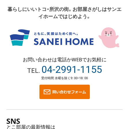
2026-4-30
「クールビズ」の実施について
暮らしにいいトコ・所沢の街。お部屋さがしはサンエ
イホームではじめよう。
平素より、格別のご高配を賜り、厚く御礼申し上げます。
当社では、環境への配慮を目的とした取り組みの一環とし
て、
「クールビズ」を10月31日（土）まで実施いたします。
​期間中は、スタッフが上着やネクタイを着用しない
軽装で対応させていただく場合がございます。
お問い合わせは電話かWEBでお気軽に
何卒、ご理解とご協力を賜りますようお願い申し上げます。​
04-2991-1155
TEL.
また、ご来社いただくお客様におかれましても、 どうぞお
気軽に軽装でお越しください。
受付時間 水曜を除く
9: 00~18: 00
2026-4-22
臨時休業のお知らせ（4/27・月）
平素より、格別のご高配を賜り、厚く御礼申し上げます。
誠に勝手ながら4月27日（月）は社内行事のため、臨時休業と
SNS
させていただきます。
とこ部屋の最新情報は