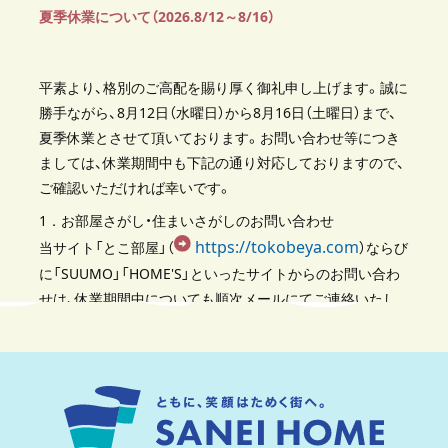
夏季休業について（2026.8/12～8/16）
平素より、格別のご高配を賜り厚く御礼申し上げます。誠に
勝手ながら、8月12日（水曜日）から8月16日（土曜日）まで、
夏季休業とさせて頂いております。お問い合わせ等につき
ましては、休業期間中も下記の通り対応しておりますので、
ご確認いただければ幸いです。
1．お部屋さがし・住まいさがしのお問い合わせ
https://tokobeya.com
当サイト「とこ部屋」（
）ならび
に「SUUMO」「HOME'S」といったサイトからのお問い合わ
せは、休業期間中についても順次メールにてご連絡いたし
ます。なお、メール対応時間は10：00～24：00となります。
誠に恐れ入りますが、休業期間中の4日間は電話でのご連絡
は承っておりませんので、あらかじめご了承ください。
2．弊社管理物件にご入居の皆様のお問い合わせ
サンエイホーム緊急サポートセンター「04-2993-1180」へ